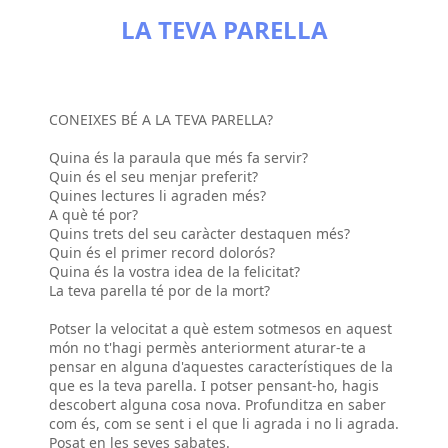
LA TEVA PARELLA
CONEIXES BÉ A LA TEVA PARELLA?
Quina és la paraula que més fa servir?
Quin és el seu menjar preferit?
Quines lectures li agraden més?
A què té por?
Quins trets del seu caràcter destaquen més?
Quin és el primer record dolorós?
Quina és la vostra idea de la felicitat?
La teva parella té por de la mort?
Potser la velocitat a què estem sotmesos en aquest
món no t'hagi permès anteriorment aturar-te a
pensar en alguna d'aquestes característiques de la
que es la teva parella. I potser pensant-ho, hagis
descobert alguna cosa nova. Profunditza en saber
com és, com se sent i el que li agrada i no li agrada.
Posat en les seves sabates.